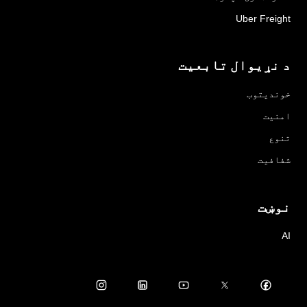
Uber Freight
د نړیوال تابعیت
خوندیتوب
امنیت
تنوع
شفافیت
نوښت
AI