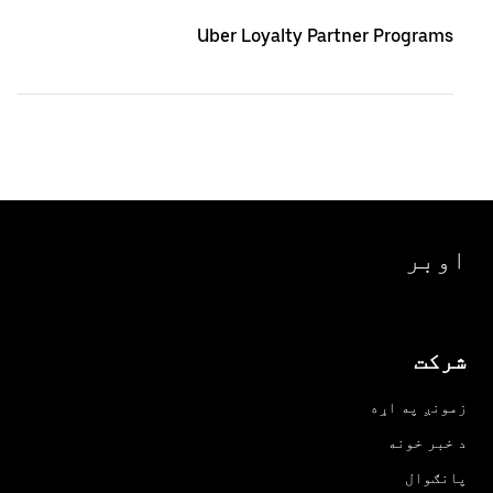
Uber Loyalty Partner Programs
اوبر
شرکت
زمونږ په اړه
د خبر خونه
پانګوال