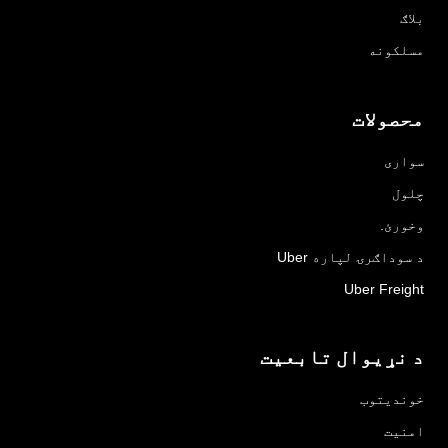
بلاګ
مسلکونه
محصولات
سواری
چلول
وخورئ.
د سوداګرۍ لپاره Uber
Uber Freight
د نړیوال تابعیت
خوندیتوب
امنیت