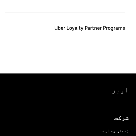
Uber Loyalty Partner Programs
اوبر
شرکت
زمونږ په اړه