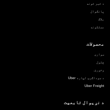
د خبر خونه
پانګوال
بلاګ
مسلکونه
محصولات
سواری
چلول
وخورئ.
د سوداګرۍ لپاره Uber
Uber Freight
د نړیوال تابعیت