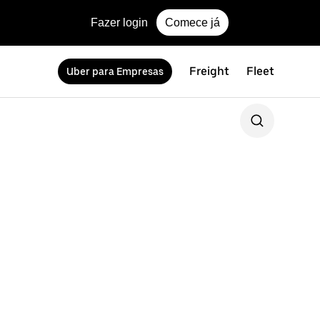
Fazer login
Comece já
Freight
Fleet
Uber para Empresas