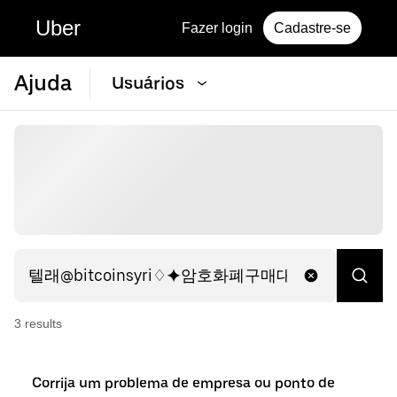
Uber
Fazer login
Cadastre-se
Ajuda
Usuários
3
result
s
Corrija um problema de empresa ou ponto de