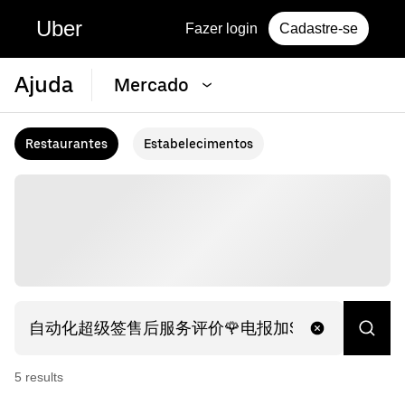
Uber
Fazer login
Cadastre-se
Ajuda
Mercado
Restaurantes
Estabelecimentos
5
result
s