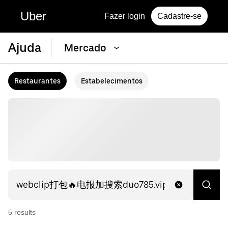
Uber
Fazer login
Cadastre-se
Ajuda
Mercado
Restaurantes
Estabelecimentos
5
result
s