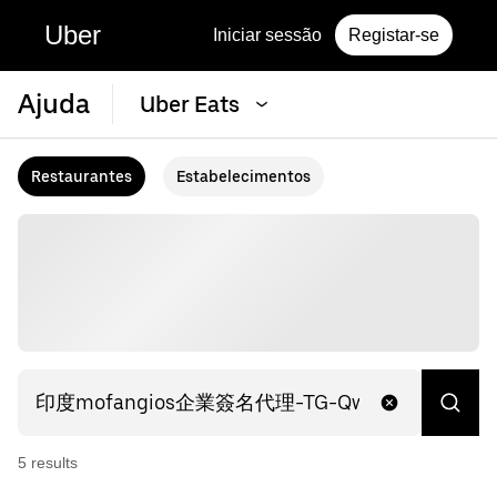
Uber
Iniciar sessão
Registar-se
Ajuda
Uber Eats
Restaurantes
Estabelecimentos
5
result
s