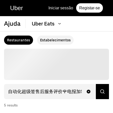
Uber
Iniciar sessão
Registar-se
Ajuda
Uber Eats
Restaurantes
Estabelecimentos
5
result
s