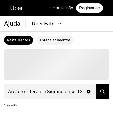
Uber
Iniciar sessão
Registar-se
Ajuda
Uber Eats
Restaurantes
Estabelecimentos
5
result
s