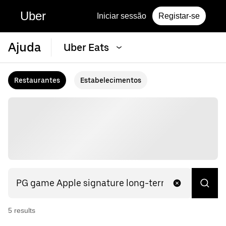
Uber
Iniciar sessão
Registar-se
Ajuda
Uber Eats
Restaurantes
Estabelecimentos
5
result
s