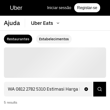
Uber
Iniciar sessão
Registar-se
Ajuda
Uber Eats
Restaurantes
Estabelecimentos
5
result
s