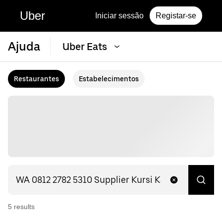
Uber
Iniciar sessão
Registar-se
Ajuda
Uber Eats
Restaurantes
Estabelecimentos
5
result
s