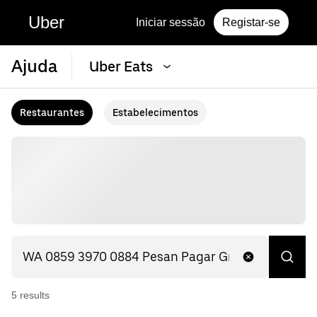
Uber
Iniciar sessão
Registar-se
Ajuda
Uber Eats
Restaurantes
Estabelecimentos
5
result
s