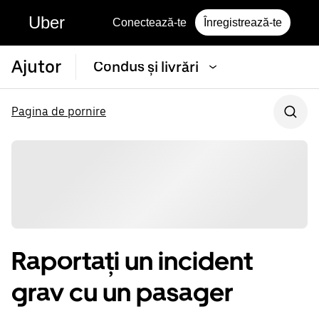
Uber
Conectează-te
Înregistrează-te
Ajutor
Condus și livrări
Pagina de pornire
Raportați un incident
grav cu un pasager