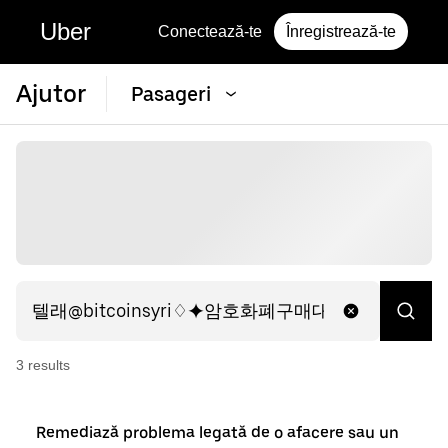
Uber
Conectează-te
Înregistrează-te
Ajutor
Pasageri
3
result
s
Remediază problema legată de o afacere sau un