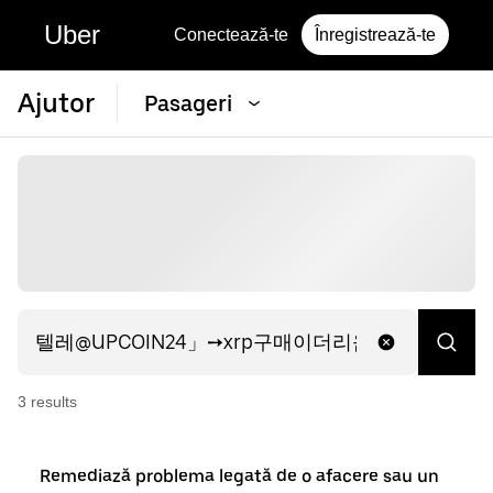
Uber
Conectează-te
Înregistrează-te
Ajutor
Pasageri
3
result
s
Remediază problema legată de o afacere sau un