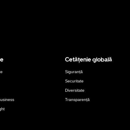
se
Cetățenie globală
te
Siguranță
Securitate
Diversitate
Business
Transparență
ght