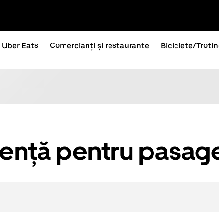
Uber Eats
Comercianți și restaurante
Biciclete/Troti
tență pentru pasage