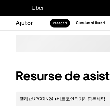
Uber
Ajutor
Condus și livrări
Pasageri
Resurse de asis