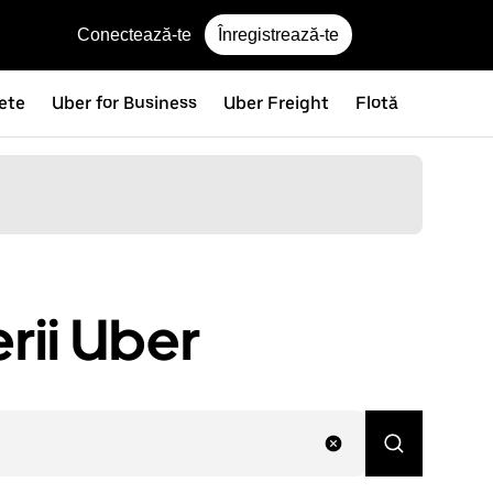
Conectează-te
Înregistrează-te
nete
Uber for Business
Uber Freight
Flotă
rii Uber