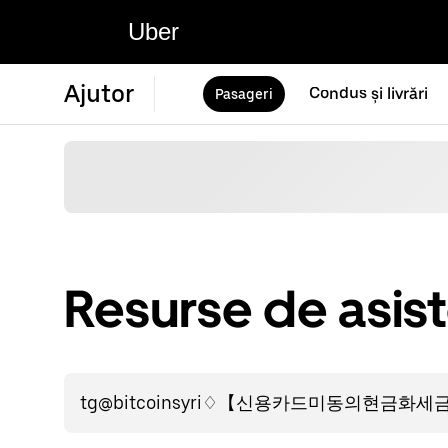
Uber
Ajutor
Condus și livrări
Pasageri
Resurse de asis