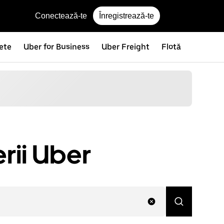
Conectează-te
Înregistrează-te
nete
Uber for Business
Uber Freight
Flotă
rii Uber