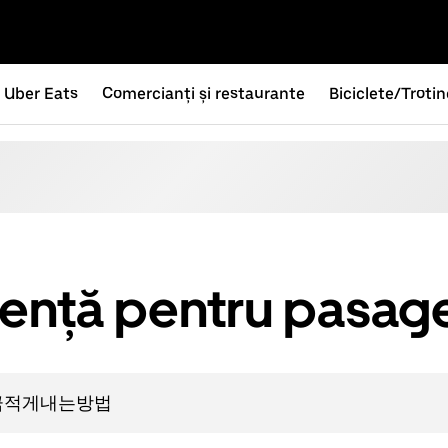
Uber Eats
Comercianți și restaurante
Biciclete/Troti
tență pentru pasage