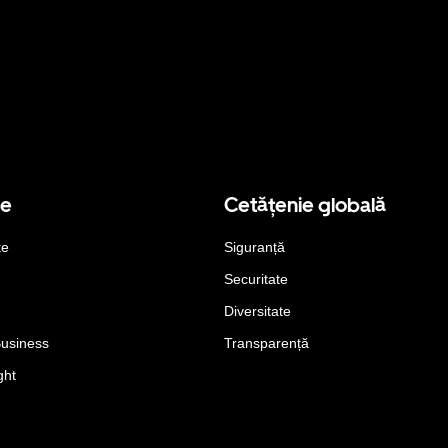
se
Cetățenie globală
te
Siguranță
Securitate
Diversitate
Business
Transparență
ght