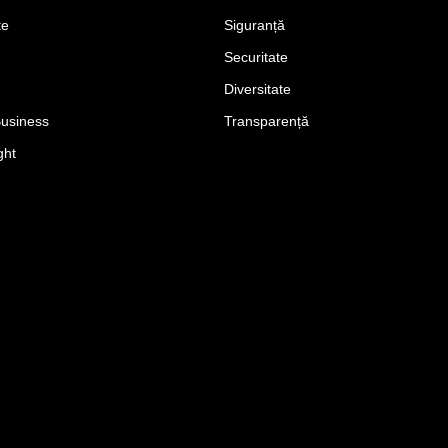
te
Siguranță
Securitate
Diversitate
Business
Transparență
ght