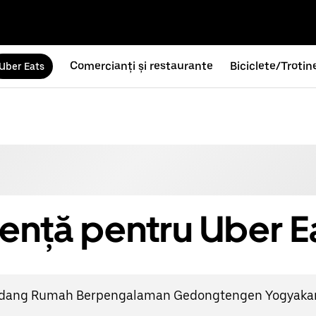
Comercianți și restaurante
Biciclete/Trotin
Uber Eats
tență pentru Uber E