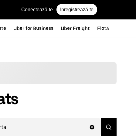
Conectează-te
Înregistrează-te
ete
Uber for Business
Uber Freight
Flotă
ats