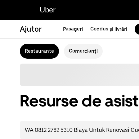
Uber
Ajutor
Pasageri
Condus și livrări
Restaurante
Comercianți
Resurse de asis