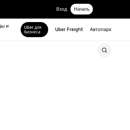
Вход
Начать
ды и
Uber для
Uber Freight
Автопарк
бизнеса