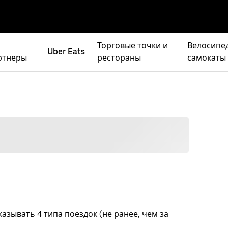
Торговые точки и
Велосипе
Uber Eats
ртнеры
рестораны
самокаты
азывать 4 типа поездок (не ранее, чем за