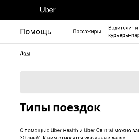
Uber
Водители- и
Помощь
Пассажиры
курьеры-па
Дом
Типы поездок
C помощью Uber Health и Uber Central можно зак
30 дней). К ним относятся указанные далее.