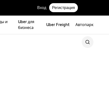
Вход
Регистрация
ды и
Uber для
Uber Freight
Автопарк
бизнеса