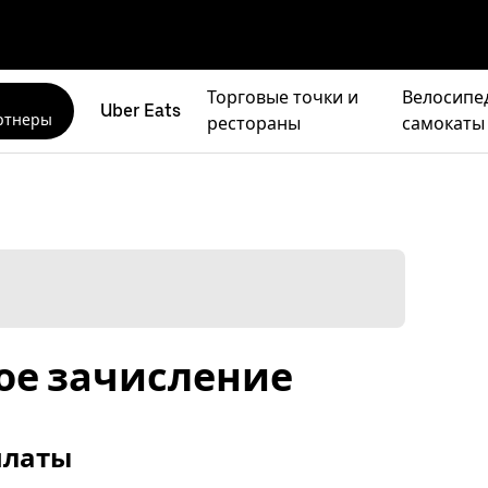
Торговые точки и
Велосипе
Uber Eats
ртнеры
рестораны
самокаты
ое зачисление
платы