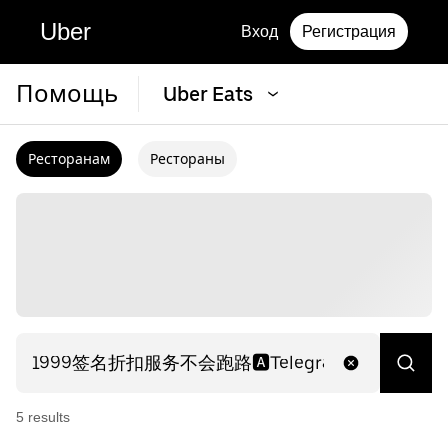
Uber
Вход
Регистрация
Помощь
Uber Eats
Ресторанам
Рестораны
5
result
s