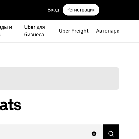
Вход
Регистрация
еды и
Uber для
Uber Freight
Автопарк
ы
бизнеса
ats