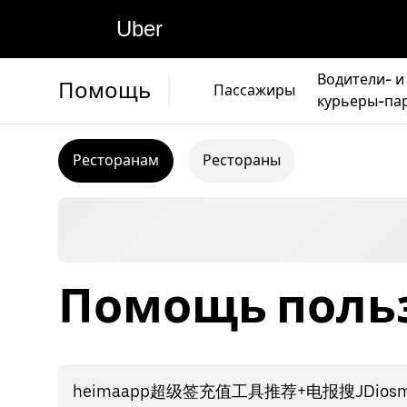
Uber
Водители- и
Помощь
Пассажиры
курьеры-па
Ресторанам
Рестораны
Помощь польз