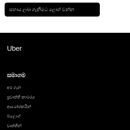
සහාය ලබා ගැනීමට ලොග් වන්න
Uber
සමාගම
අප ගැන
ප්‍රවෘත්ති කාමරය
ආයෝජකයින්
බ්ලොග්
වෘත්තීන්