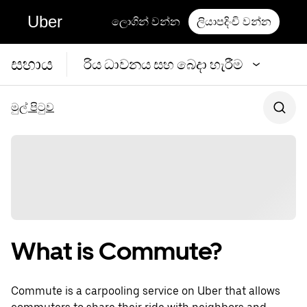
Uber
ලොගින් වන්න
ලියාපදිංචි වන්න
සහාය
රිය ධාවනය සහ බෙදා හැරීම
මුල් පිටුව
What is Commute?
Commute is a carpooling service on Uber that allows