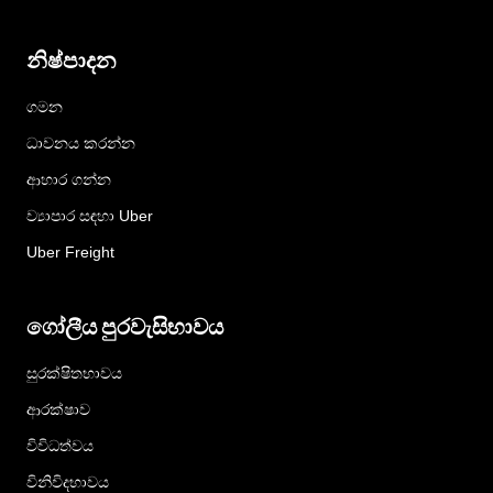
නිෂ්පාදන
ගමන
ධාවනය කරන්න
ආහාර ගන්න
ව්‍යාපාර සඳහා Uber
Uber Freight
ගෝලීය පුරවැසිභාවය
සුරක්ෂිතභාවය
ආරක්ෂාව
විවිධත්වය
විනිවිදභාවය