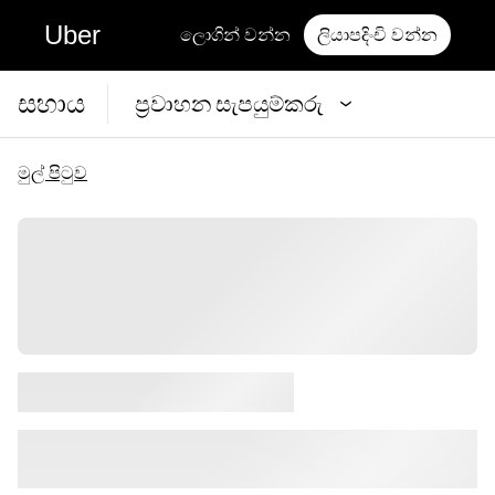
Uber
ලොගින් වන්න
ලියාපදිංචි වන්න
සහාය
ප්‍රවාහන සැපයුම්කරු
මුල් පිටුව