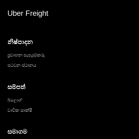
Uber Freight
නිෂ්පාදන
ප්‍රවාහන සැපයුම්කරු
පටවන ස්ථානය
සම්පත්
බ්ලොග්
වාචික සාක්ෂි
සමාගම