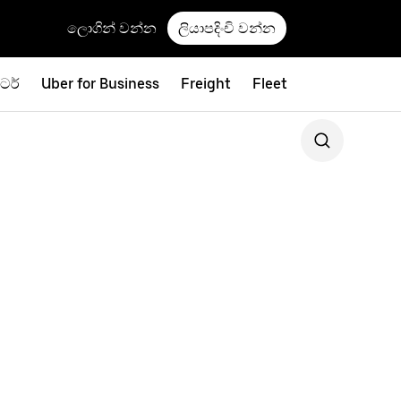
ලොගින් වන්න
ලියාපදිංචි වන්න
ූටර්
Uber for Business
Freight
Fleet