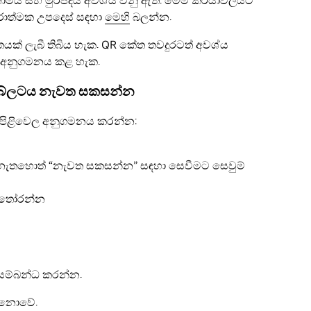
නාමය සහ මුරපදය අවශ්ය වනු ඇත. මෙම ක්රියාවලියට
්තරාත්මක උපදෙස් සඳහා
මෙහි
බලන්න.
 ලැබී තිබිය හැක. QR කේත තවදුරටත් අවශ්ය
ර අනුගමනය කළ හැක.
ැබ්ලටය නැවත සකසන්න
නුපිළිවෙල අනුගමනය කරන්න:
(නැතහොත් “නැවත සකසන්න” සඳහා සෙවීමට සෙවුම්
තෝරන්න
සම්බන්ධ කරන්න.
ය නොවේ.