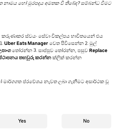
ක නාමය හෝ මුරපදය අමතක වී තිබේද? සම්බන්ධ වීමට
්, කරුණාකර ස්වයං සේවා විකල්පය භාවිතයෙන් එය
1.
Uber Eats Manager
වෙත පිවිසෙන්න 2. මුල්
උපාංග
තෝරන්න 3. සාප්පුව තෝරන්න, පසුව
Replace
ිස්ථාපනය තහවුරු කරන්න
ක්ලික් කරන්න
ෝ මාර්ගගත ප්රවේශය නැවත ලබා ගැනීමට අසාර්ථක වූ
Yes
No