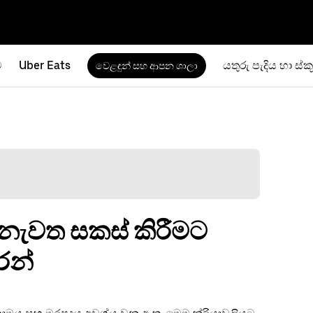
ම
Uber Eats
යතුරු පැදිය හා ස්ක
වෙළඳුන් සහ ආපන ශාලා
 නැවත සකස් කිරීමට
රන්