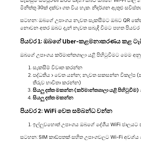
සැකසුම සම්පූර්ණ කිරීම සඳහා ඔබට ඔබගේ Wi-Fi ජාල 
මිනිත්තු 30ක් දක්වා ගත විය හැක. නිදර්ශන ඇතුළු සවිස
සටහන: ඔබගේ උපාංගය නැවත සැකසීමට ඔබට QR කේතයක්
නොවන අතර ඔබට දැන් නැවත සබැඳි වීමට පහත පියව
පියවර 1: ඔබගේ Uber-කළමනාකරණය කළ ට
ඔබගේ උපාංගය කර්මාන්තශාලා යළි පිහිටුවීමට මෙම අ
සැකසීම් විවෘත කරන්න
පද්ධතිය > වෙත යන්න; නැවත සකසන්න විකල්ප 
තීරුව භාවිතා කරන්න)
සියලු දත්ත මකන්න (කර්මාන්තශාලා යළි පිහිටුවීම)
සියලු දත්ත මකන්න
පියවර 2: WiFi වෙත සම්බන්ධ වන්න
ඉල්ලුවහොත් උපාංගය ඔබගේ දේශීය WiFi ජාලයට 
සටහන: SIM කාඩ්පතක් සහිත උපාංගවලට Wi-Fi අවශ්