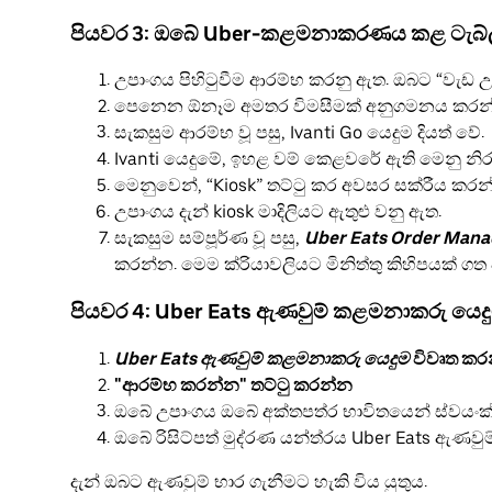
පියවර 3: ඔබේ Uber-කළමනාකරණය කළ ටැබ
උපාංගය පිහිටුවීම ආරම්භ කරනු ඇත. ඔබට “වැඩ උප
පෙනෙන ඕනෑම අමතර විමසීමක් අනුගමනය කරන
සැකසුම ආරම්භ වූ පසු, Ivanti Go යෙදුම දියත් වේ.
Ivanti යෙදුමේ, ඉහළ වම් කෙළවරේ ඇති මෙනු නි
මෙනුවෙන්, “Kiosk” තට්ටු කර අවසර සක්රීය කරන
උපාංගය දැන් kiosk මාදිලියට ඇතුළු වනු ඇත.
සැකසුම සම්පූර්ණ වූ පසු,
Uber Eats Order Mana
කරන්න. මෙම ක්රියාවලියට මිනිත්තු කිහිපයක් ගත 
පියවර 4: Uber Eats ඇණවුම් කළමනාකරු යෙද
Uber Eats ඇණවුම් කළමනාකරු යෙදුම
විවෘත කර
"ආරම්භ කරන්න" තට්ටු කරන්න
ඔබේ උපාංගය ඔබේ අක්තපත්ර භාවිතයෙන් ස්වයංක
ඔබේ රිසිට්පත් මුද්රණ යන්ත්රය Uber Eats ඇණ
දැන් ඔබට ඇණවුම් භාර ගැනීමට හැකි විය යුතුය.