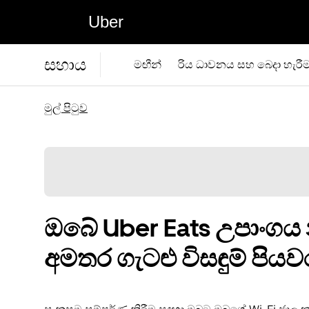
Uber
සහාය
මඟීන්
රිය ධාවනය සහ බෙදා හැරී
මුල් පිටුව
ඔබේ Uber Eats උපාංගය
අමතර ගැටළු විසඳුම් පියව