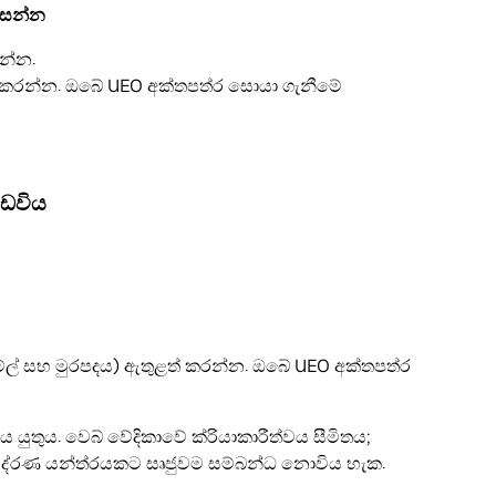
සෙන්න
න්න.
් කරන්න. ඔබේ UEO අක්තපත්ර සොයා ගැනීමේ
අඩවිය
ේල් සහ මුරපදය) ඇතුළත් කරන්න. ඔබේ UEO අක්තපත්ර
ිය යුතුය. වෙබ් වේදිකාවේ ක්රියාකාරීත්වය සීමිතය;
මුද්රණ යන්ත්රයකට සෘජුවම සම්බන්ධ නොවිය හැක.