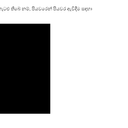
ගැටළු තිබේ නම්, පියවරෙන් පියවර ඇවිදීම සඳහා