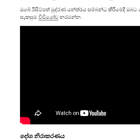
ඔබේ රිසිට්පත් මුද්රණ යන්ත්රය සම්බන්ධ කිරීමේදී ඔබට 
සැකසුම
වීඩියෝව
නරඹන්න.
දෝශ නිරාකරණය