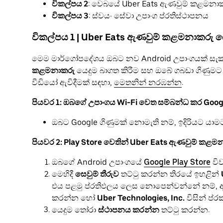
විකල්පය 2
: වෙබයේ Uber Eats ඇණවුම් කළමනා
විකල්පය 3
: ස්වයං සේවා උපාංග ප්රතිස්ථාපනය
විකල්පය 1 | Uber Eats ඇණවුම් කළමනාකරු 
මෙම මාර්ගෝපදේශය ඔබට නව Android උපාංගයක් සැකසී
කළමනාකරු
යෙදුම බාගත කිරීම සහ ඔබේ ගබඩා ගිණුම
වීඩියෝ ඇවිදීමක් සඳහා,
මෙතනින් නරඹන්න
.
පියවර 1: ඔබගේ උපාංගය Wi-Fi වෙත සම්බන්ධ කර Goog
ඔබට Google ගිණුමක් නොමැති නම්, ඉදිරියට යා
පියවර 2: Play Store වෙතින් Uber Eats ඇණවුම් කළම
ඔබගේ Android උපාංගයේ
Google Play Store
වි
මෙහිදී
සෙවුම් තීරුව
තට්ටු කරන්න තිරයේ ඉහළින්
එය පළමු ප්රතිඵලය ලෙස නොපෙන්වන්නේ නම්, අනු
කරන්න හෝ
Uber Technologies, Inc.
විසින් ප්
යෙදුම තෝරා
ස්ථාපනය කරන්න
තට්ටු කරන්න.