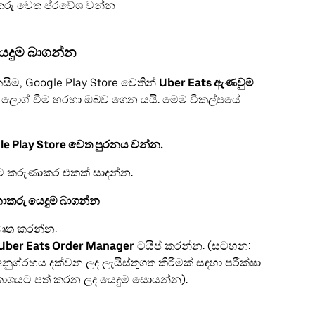
කරු වෙත ප්රවේශ වන්න
යෙදුම බාගන්න
ම, Google Play Store වෙතින්
Uber Eats ඇණවුම්
ට ලොග් වීම හරහා ඔබව ගෙන යයි. මෙම විකල්පයේ
le Play Store වෙත පුරනය වන්න.
මට කරුණාකර එකක් සාදන්න.
නාකරු යෙදුම බාගන්න
වෘත කරන්න.
Uber Eats Order Manager
ටයිප් කරන්න. (සටහන:
ග්රහය දක්වන ලද ලැයිස්තුගත කිරීමක් සඳහා පරීක්ෂා
රකාශයට පත් කරන ලද යෙදුම සොයන්න).