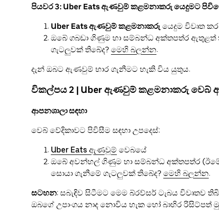
පියවර 3: Uber Eats ඇණවුම් කළමනාකරු යෙදුමට පිවි
Uber Eats ඇණවුම් කළමනාකරු
යෙදුම විවෘත කර
ඔබේ ගබඩා ගිණුම හා සම්බන්ධ අක්තපත්ර ඇතුළත
ගැටලුවක් තිබේද?
මෙහි බලන්න
.
දැන් ඔබට ඇණවුම් භාර ගැනීමට හැකි විය යුතුය.
විකල්පය 2 | Uber ඇණවුම් කළමනාකරු වෙබ් 
ආපනශාලා සඳහා
වෙබ් වේදිකාවට පිවිසීම සඳහා උපදෙස්:
Uber Eats ඇණවුම්
වෙබයේ
ඔබේ අවන්හල් ගිණුම හා සම්බන්ධ අක්තපත්ර (ඊම
සොයා ගැනීමේ ගැටලුවක් තිබේද?
මෙහි බලන්න
.
සටහන
: සබැඳිව සිටීමට මෙම බ්රව්සර් ටැබය විවෘතව තිබ
ඔබගේ උපාංගය නාද නොවිය හැක හෝ බාහිර රිසිට්පත් 