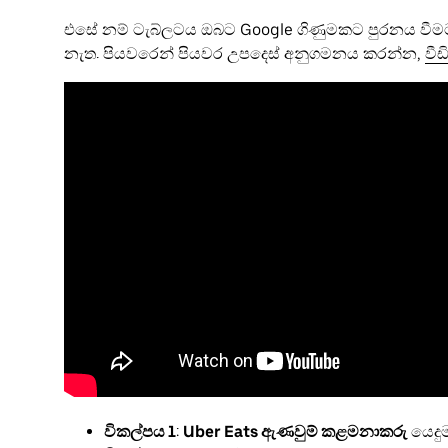
එසේ නම් ටැබ්ලටය ඔබට Google ගිණුමකට පුරනය වීමට ඉ
නැත. පියවරෙන් පියවර උපදෙස් අනුගමනය කරන්න,
වී
විකල්පය 1
:
Uber Eats ඇණවුම් කළමනාකරු
යෙදු