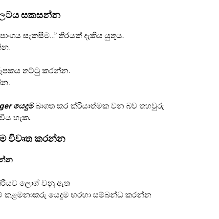
්ලටය සකසන්න
ාංගය සැකසීම…” තිරයක් දැකිය යුතුය.
්න.
රූපකය තට්ටු කරන්න.
්න.
ger යෙදුම
බාගත කර ක්රියාත්මක වන බව තහවුරු
විය හැක.
ුම විවෘත කරන්න
න්න
්රීයව ලොග් වනු ඇත
වුම් කළමනාකරු යෙදුම හරහා සම්බන්ධ කරන්න