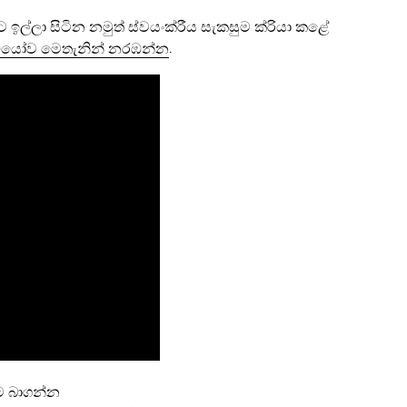
ල්ලා සිටින නමුත් ස්වයංක්රීය සැකසුම ක්රියා කළේ
ඩියෝව මෙතැනින් නරඹන්න
.
ම බාගන්න