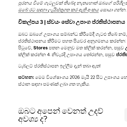
පුරනය වීමේ ගැටලුවක් තිබේද නැතහොත් ඔබගේ පරිශීල
ඔබේ රට සඳහා ලැයිස්තුගත කර ඇති අංකය
සොයා ගන්න.
විකල්පය 3 | ස්වයං සේවා උපාංග ප්රතිස්ථාපනය
ඔබට ඔබගේ උපාංගය සම්බන්ධ කිරීමේදී ගැටළු තිබේ නම
ප්රතිස්ථාපනය කිරීමට පහත පියවර අනුගමනය කරන්න: 
පිටුවේ,
Stores
පතන මෙනුව මත ක්ලික් කරන්න, පසුව
ක්ලික් කරන්න 4. නිවැරදි උපාංගය තෝරන්න, පසුව
ප්රත
ටැබ්ලට් ප්රතිස්ථාපන ඉල්ලීම දැන් තබා ඇත!
සටහන:
මෙම විශේෂාංගය 2026 මැයි 22 සිට උපාංගය හ
ස්ථාන සඳහා පමණක් ලබා ගත හැකිය.
ඔබට අපෙන් වෙනත් උදව්
අවශ්‍ය ද?