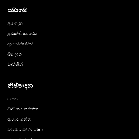
සමාගම
අප ගැන
ප්‍රවෘත්ති කාමරය
ආයෝජකයින්
බ්ලොග්
වෘත්තීන්
නිෂ්පාදන
ගමන
ධාවනය කරන්න
ආහාර ගන්න
ව්‍යාපාර සඳහා Uber