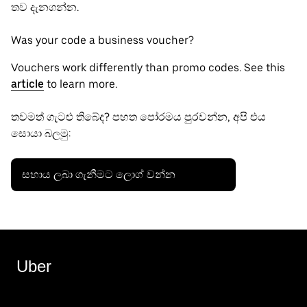
තව දැනගන්න.
Was your code a business voucher?
Vouchers work differently than promo codes. See this
article
to learn more.
තවමත් ගැටළු තිබේද? පහත පෝරමය පුරවන්න, අපි එය
සොයා බලමු:
සහාය ලබා ගැනීමට ලොග් වන්න
Uber