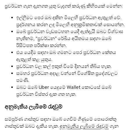
ප්‍රවර්ධන ගැන දැනගත යුතු වැදගත් කරුණු කිහිපයක් මෙන්න:
ඉල්ලීමට පෙර ඔබ දකින මිලෙහි ප්‍රවර්ධන ඇතුළත් වේ.
ප්‍රදර්ශනය කරන ලද මිලෙහි අනුක්‍රමිකතාවක් සොයන්න.
ඔබේ ප්‍රවර්ධන වැඩසටහන යෙදී ඇත්දැයි ඔබට විශ්වාස
නැතිනම්, “ප්‍රවර්ධන” රේඛීය අයිතමය සඳහා ඔබේ
රිසිට්පත පරීක්ෂා කරන්න.
එය යෙදීම සඳහා ඔබ ගමනට පෙර ප්‍රවර්ධන කේතය
ඇතුළත් කළ යුතුය.
ප්‍රවර්ධන වල කල් ඉකුත් වීමේ දිනයන් තිබිය හැක.
සමහර ප්‍රවර්ධන අදාළ වන්නේ විශේෂිත ප්‍රදේශවලට
පමණි.
ඔබට ඔබේ Uber යෙදුමේ Wallet කොටසේ ඔබේ
ප්‍රවර්ධන විස්තර දැක ගත හැක.
අනුමැතිය ලැබීමේ රැඳවුම්
සම්පූර්ණ ගාස්තුව සඳහා ඔබේ ගෙවීම් ගිණුමේ පොරොත්තු
ගාස්තුවක් ඔබට දැකිය හැක.
අනුමැතිය ලැබීමේ රැඳවුම්
ගැන