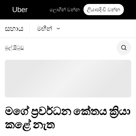
Uber
ලොගින් වන්න
ලියාපදිංචි වන්න
සහාය
මඟීන්
මුල් පිටුව
මගේ ප්‍රවර්ධන කේතය ක්‍රියා
කළේ නැත