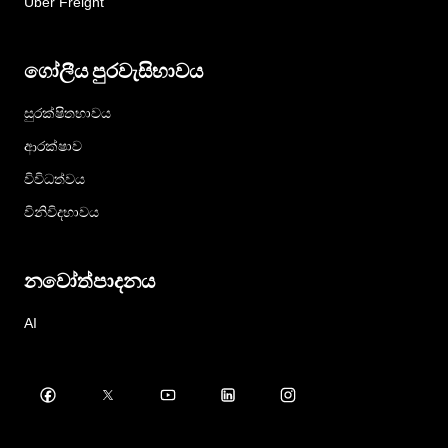
Uber Freight
ගෝලීය පුරවැසිභාවය
සුරක්ෂිතභාවය
ආරක්ෂාව
විවිධත්වය
විනිවිදභාවය
නවෝත්පාදනය
AI