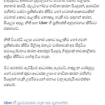
ද ඇතුළුව, ආබාධිත පුද්ගලයින්ට වෙනස් කොට සැලකීම
තහනම් කරයි. ප්ලැට්ෆෝමය භාවිතා කරන රියදුරන්, ආබාධිත
මඟීන්ට සේවා ප්‍රතික්ෂේප කිරීම හෝ වෙනත් ආකාරයකින්
වෙනස් කොට සැලකීම නොකළ හැකි බව සඳහන් කරන,
සියලුම අදාළ නීති සහ Uber හි ප්‍රතිපත්ති අනුගමනය කිරීමට
එකඟවේ.
නීති විරෝධී ලෙස වෙනස් කොට සැලකීම හෝ ගමන්
ප්‍රතික්ෂේප කිරීම පිළිබඳ ඕනෑම වාර්තාවක් අප සිද්ධිය
සමාලෝචනය කරන අතරතුර රියදුරු ගිණුමක් තාවකාලිකව
අක්‍රිය කිරීමට හේතු විය හැක.
මීට අමතරව ඇවිදීමේ ආධාරක, සැරයටි, හකුලන රෝදපුටු
හෝ වෙනත් කුඩා ආධාරක උපාංග භාවිතා කරන මඟීන්ට
රියදුරන් හැකි උපරිමයෙන් සහාය වනු ඇතැයි අපේක්ෂා
කෙරේ.
Uber හි ප්‍රවේශ්‍යතාව ගැන තව දැනගන්න