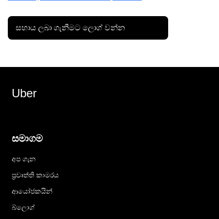
සහාය ලබා ගැනීමට ලොග් වන්න
Uber
සමාගම
අප ගැන
ප්‍රවෘත්ති කාමරය
ආයෝජකයින්
බ්ලොග්