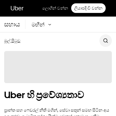
Uber
ලොගින් වන්න
ලියාපදිංචි වන්න
සහාය
මඟීන්
මුල් පිටුව
Uber හි ප්‍රවේශ්‍යතාව
ප්‍රාන්ත සහ ෆෙඩරල් නීති මගින්, සේවා සතුන් සමඟ සිටින අය