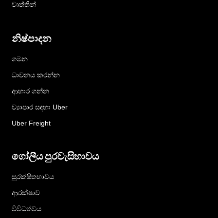
වෘත්තීන්
නිෂ්පාදන
ගමන
ධාවනය කරන්න
ආහාර ගන්න
ව්‍යාපාර සඳහා Uber
Uber Freight
ගෝලීය පුරවැසිභාවය
සුරක්ෂිතභාවය
ආරක්ෂාව
විවිධත්වය