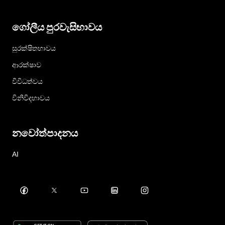
ගෝලීය පුරවැසිභාවය
සුරක්ෂිතභාවය
ආරක්ෂාව
විවිධත්වය
විනිවිදභාවය
නවෝත්පාදනය
AI