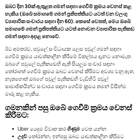
ඔබට දින 30ක් ඇතුළත ගමන් සඳහා ගෙවීම් ක්‍රමය වෙනස් කළ
හැකිය (ඔබේ සමාගමේ ගමන් ප්‍රතිපත්තියට යටත් වන වලංගු
ව්‍යාපාරික සංචාරය සඳහා දින 60). කෙසේ වෙතත්, මෙය ඔබේ
සමාගමේ ගමන් ප්‍රතිපත්තියට යටත් නොවන ව්‍යාපාරික පැතිකඩ
ගමන් සඳහා අදාළ නොවේ.
ඊට අමතරව, පවුලේ සංවිධායක ලෙස පවුල් ගමන් සඳහා
ගෙවීම් ක්‍රමය යාවත්කාලීන කිරීමේ විකල්පය දැනට නොමැත.
ඔබගේ පවුලේ පැතිකඩෙහි ඇති සියලුම සංචාර සඳහා
තෝරාගත් ගෙවීම් ක්‍රමය ඔබට වෙනස් කිරීමට අවශ්‍ය වනු ඇත,
නැතහොත් ඔබගේ පවුල් පැතිකඩහි වැඩිහිටි පවුල්
සාමාජිකයින්ට සංචාරය සඳහා ගෙවීම් ක්‍රමය තමන් විසින්ම
මාරු කළ හැකිය.
ගමනකින් පසු ඔබේ ගෙවීම් ක්‍රමය වෙනස්
කිරීමට:
Uber යෙදුම විවෘත කර
ගිණුම
වෙත යන්න
උදව්
තෝරන්න, ඉන්පසු ඔබට යාවත්කාලීන කිරීමට