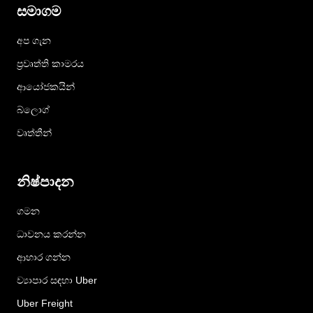
සමාගම
අප ගැන
ප්‍රවෘත්ති කාමරය
ආයෝජකයින්
බ්ලොග්
වෘත්තීන්
නිෂ්පාදන
ගමන
ධාවනය කරන්න
ආහාර ගන්න
ව්‍යාපාර සඳහා Uber
Uber Freight