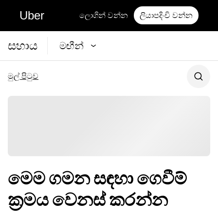
Uber
ලොගින් වන්න
ලියාපදිංචි වන්න
සහාය
මඟීන්
මුල් පිටුව
මෙම ගමන සඳහා ගෙවීම්
ක්‍රමය වෙනස් කරන්න