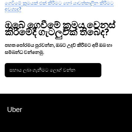
ගෙවීමේ ක්‍රමයක් එක් කිරීමට හෝ යාවත්කාලීන කිරීමට
අවශ්‍යද?
ඔබේ ගෙවීමේ ක්‍රමය වෙනස්
කිරීමේදී ගැටලුවක් තිබේද?
පහත පෝරමය පුරවන්න, ඔබට උදව් කිරීමට අපි ඔබ හා
සම්බන්ධ වන්නෙමු.
සහාය ලබා ගැනීමට ලොග් වන්න
Uber