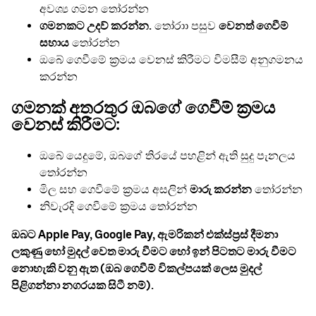
අවශ්‍ය ගමන තෝරන්න
ගමනකට උදව් කරන්න.
තෝරාා පසුව
වෙනත් ගෙවීම්
සහාය
තෝරන්න
ඔබේ ගෙවීමේ ක්‍රමය වෙනස් කිරීමට විමසීම් අනුගමනය
කරන්න
ගමනක් අතරතුර ඔබගේ ගෙවීම් ක්‍රමය
වෙනස් කිරීමට:
ඔබේ යෙදුමේ, ඔබගේ තිරයේ පහළින් ඇති සුදු පැනලය
තෝරන්න
මිල සහ ගෙවීමේ ක්‍රමය අසලින්
මාරු කරන්න
තෝරන්න
නිවැරදි ගෙවීමේ ක්‍රමය තෝරන්න
ඔබට Apple Pay, Google Pay, ඇමරිකන් එක්ස්ප්‍රස් දීමනා
ලකුණු හෝ මුදල් වෙත මාරු වීමට හෝ ඉන් පිටතට මාරු වීමට
නොහැකි වනු ඇත (ඔබ ගෙවීම් විකල්පයක් ලෙස මුදල්
පිළිගන්නා නගරයක සිටී නම්).