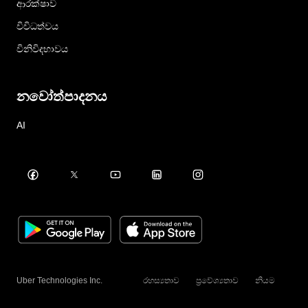
ආරක්ෂාව
විවිධත්වය
විනිවිදභාවය
නවෝත්පාදනය
AI
Uber Technologies Inc.
රහස්‍යතාව
ප්‍රවේශ්‍යතාව
නියම