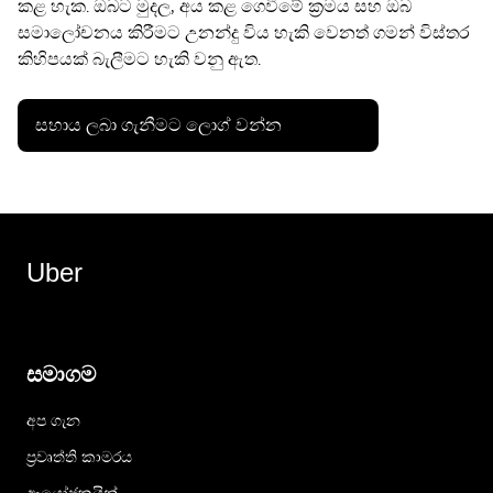
කළ හැක. ඔබට මුදල, අය කළ ගෙවීමේ ක්‍රමය සහ ඔබ
සමාලෝචනය කිරීමට උනන්දු විය හැකි වෙනත් ගමන් විස්තර
කිහිපයක් බැලීමට හැකි වනු ඇත.
සහාය ලබා ගැනීමට ලොග් වන්න
Uber
සමාගම
අප ගැන
ප්‍රවෘත්ති කාමරය
ආයෝජකයින්