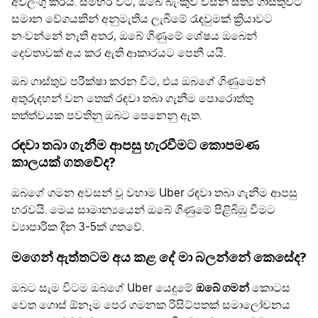
අවලංගු කරයි. සමහර විට, ඔබේ බැංකුව විසින් සත්‍ය ගාස්තුවට
සමාන වේගයකින් අනුමැතිය ලැබීමේ රැඳවුමක් ක්‍රියාවට
නංවන්නේ නැති අතර, ඔබේ ගිණුමේ ශේෂය ඔබෙන්
දෙවතාවක් අය කර ඇති ආකාරයට පෙනී යයි.
ඔබ ගාස්තුව පරීක්ෂා කරන විට, එය ඔබගේ ගිණුමෙන්
අතුරුදහන් වන තෙක් රඳවා තබා ගැනීම පොරොත්තු
තත්ත්වයක පවතිනු ඔබට පෙනෙනු ඇත.
රඳවා තබා ගැනීම ආපසු හැරවීමට කොපමණ
කාලයක් ගතවේද?
ඔබගේ ගමන අවසන් වූ වහාම Uber රඳවා තබා ගැනීම ආපසු
හරවයි. මෙය සාමාන්‍යයෙන් ඔබේ ගිණුමේ පිළිබිඹු වීමට
ව්‍යාපාරික දින 3-5ක් ගතවේ.
මගෙන් ඇත්තටම අය කළ දේ මා බලන්නේ කෙසේද?
ඔබට සැම විටම ඔබගේ Uber යෙදුමේ
ඔබේ ගමන්
කොටස
වෙත ගොස් ඕනෑම පෙර ගමනක රිසිට්පතක් සමාලෝචනය