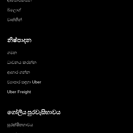
බ්ලොග්
වෘත්තීන්
නිෂ්පාදන
ගමන
ධාවනය කරන්න
ආහාර ගන්න
ව්‍යාපාර සඳහා Uber
Uber Freight
ගෝලීය පුරවැසිභාවය
සුරක්ෂිතභාවය