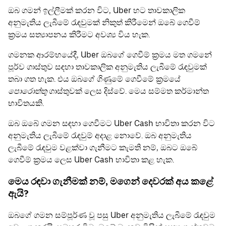
ඔබ ගමන් ඉල්ලීමක් කරන විට, Uber හට තාවකාලික
අනුමැතිය ලැබීමේ රැඳවුමක් නිකුත් කිරීමෙන් ඔබේ ගෙවීම්
ක්‍රමය සත්‍යාපනය කිරීමට අවශ්‍ය විය හැක.
ගමනක ආරම්භයේදී, Uber ඔබගේ ගෙවීම් ක්‍රමය මත ගමනේ
පූර්ව ගාස්තුව සඳහා තාවකාලික අනුමැතිය ලැබීමේ රැඳවුමක්
තබා ගත හැක. එය ඔබගේ ගිණුමේ ගෙවීමේ ක්‍රමයේ
පොරොත්තු
ගාස්තුවක් ලෙස දිස්වේ. මෙය සම්මත කර්මාන්ත
භාවිතයකි.
ඔබ ඔබේ ගමන සඳහා ගෙවීමට Uber Cash භාවිතා කරන විට
අනුමැතිය ලැබීමේ රැඳවුම් අදාළ නොවේ. ඔබ අනුමැතිය
ලැබීමේ රැඳවුම වළක්වා ගැනීමට කැමති නම්, ඔබට ඔබේ
ගෙවීම් ක්‍රමය ලෙස Uber Cash භාවිතා කළ හැක.
මෙය රඳවා ගැනීමක් නම්, මගෙන් දෙවරක් අය කළේ
ඇයි?
ඔබගේ ගමන සම්පූර්ණ වූ පසු Uber අනුමැතිය ලැබීමේ රැඳවුම