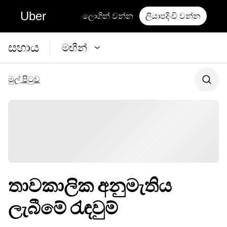
Uber
ලොගින් වන්න
ලියාපදිංචි වන්න
සහාය
මඟීන්
මුල් පිටුව
තාවකාලික අනුමැතිය
ලැබීමේ රැඳවුම්