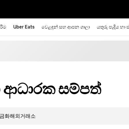
රීම
Uber Eats
වෙළඳුන් සහ ආපන ශාලා
යතුරු පැදිය හා ස
ා ආධාරක සම්පත්