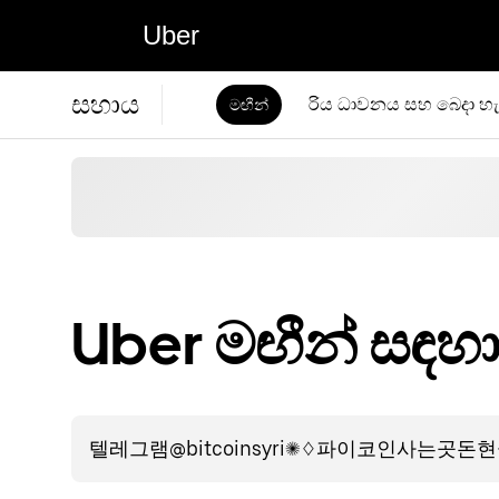
Uber
සහාය
රිය ධාවනය සහ බෙදා හැ
මඟීන්
Uber මඟීන් සඳහ