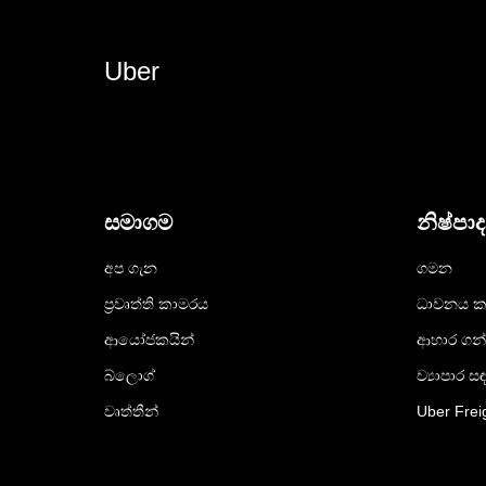
Uber
සමාගම
නිෂ්පා
අප ගැන
ගමන
ප්‍රවෘත්ති කාමරය
ධාවනය ක
ආයෝජකයින්
ආහාර ගන
බ්ලොග්
ව්‍යාපාර ස
වෘත්තීන්
Uber Frei