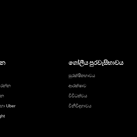
දන
ගෝලීය පුරවැසිභාවය
සුරක්ෂිතභාවය
රන්න
ආරක්ෂාව
්න
විවිධත්වය
ඳහා Uber
විනිවිදභාවය
ght