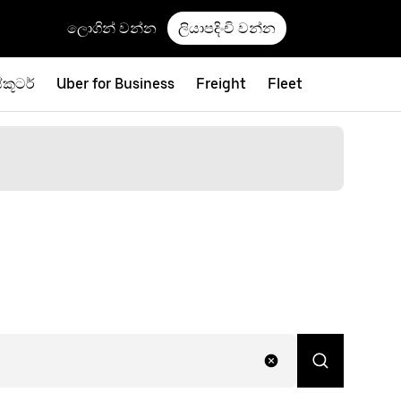
ලොගින් වන්න
ලියාපදිංචි වන්න
්කූටර්
Uber for Business
Freight
Fleet