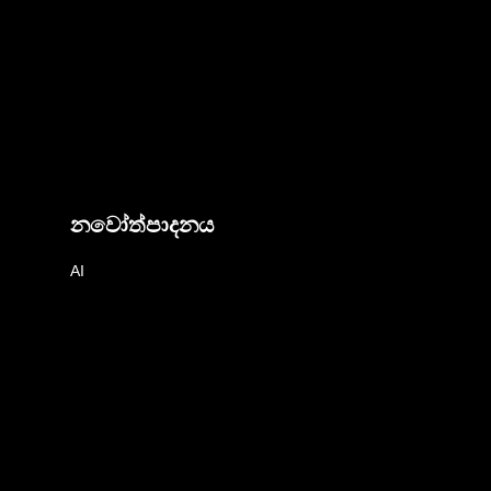
නවෝත්පාදනය
AI