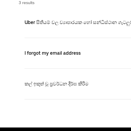
3
result
s
Uber සිතියම් වල ව්‍යාපාරයක හෝ සන්ධිස්ථාන ගැ
I forgot my email address
කල් ඉකුත් වූ ප්‍රවර්ධන දීර්ඝ කිරීම