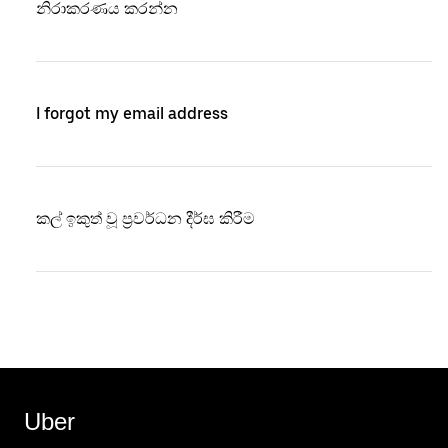
නිරාකරණය කරන්න
I forgot my email address
කල් ඉකුත් වූ ප්‍රවර්ධන දීර්ඝ කිරීම
Uber