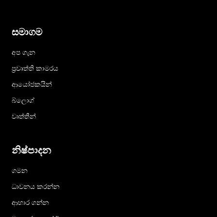
සමාගම
අප ගැන
ප්‍රවෘත්ති කාමරය
ආයෝජකයින්
බ්ලොග්
වෘත්තීන්
නිෂ්පාදන
ගමන
ධාවනය කරන්න
ආහාර ගන්න