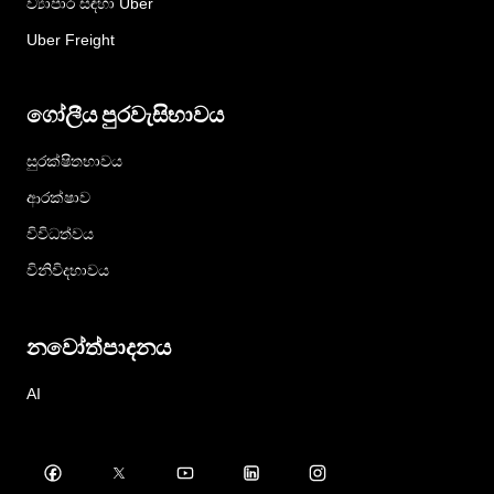
ව්‍යාපාර සඳහා Uber
Uber Freight
ගෝලීය පුරවැසිභාවය
සුරක්ෂිතභාවය
ආරක්ෂාව
විවිධත්වය
විනිවිදභාවය
නවෝත්පාදනය
AI