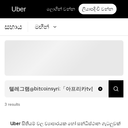
Uber
ලොගින් වන්න
ලියාපදිංචි වන්න
සහාය
මඟීන්
3
result
s
Uber සිතියම් වල ව්‍යාපාරයක හෝ සන්ධිස්ථාන ගැටලුවක්