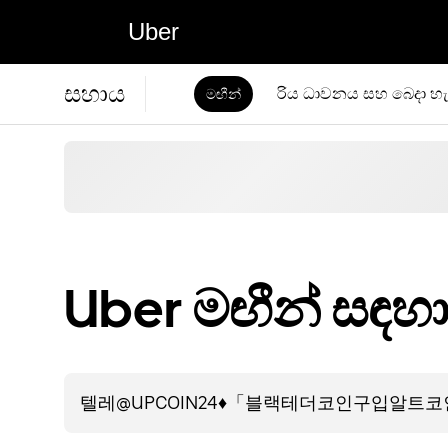
Uber
සහාය
රිය ධාවනය සහ බෙදා හැ
මඟීන්
Uber මඟීන් සඳහ