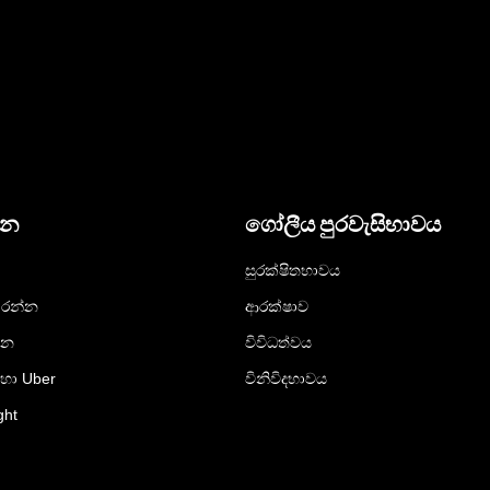
දන
ගෝලීය පුරවැසිභාවය
සුරක්ෂිතභාවය
රන්න
ආරක්ෂාව
්න
විවිධත්වය
ඳහා Uber
විනිවිදභාවය
ght