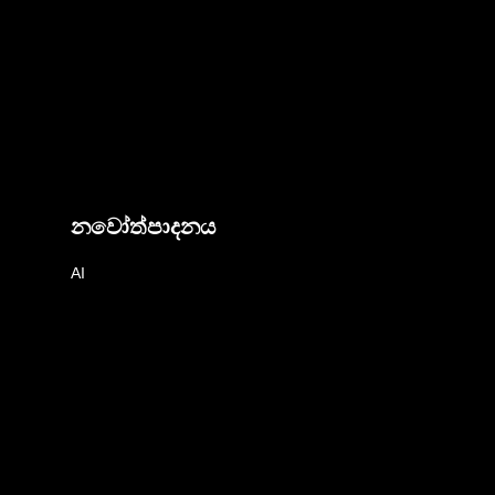
නවෝත්පාදනය
AI