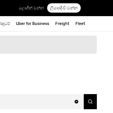
ලොගින් වන්න
ලියාපදිංචි වන්න
්කූටර්
Uber for Business
Freight
Fleet