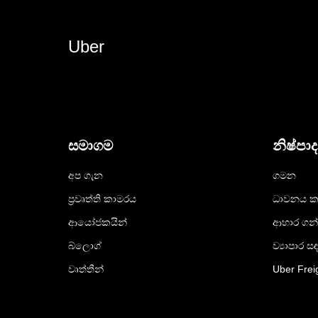
Uber
සමාගම
නිෂ්පා
අප ගැන
ගමන
ප්‍රවෘත්ති කාමරය
ධාවනය ක
ආයෝජකයින්
ආහාර ගන
බ්ලොග්
ව්‍යාපාර ස
වෘත්තීන්
Uber Frei