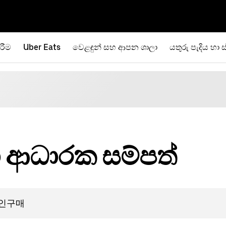
රීම
Uber Eats
වෙළඳුන් සහ ආපන ශාලා
යතුරු පැදිය හා ස
ා ආධාරක සම්පත්