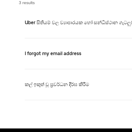
3
result
s
Uber සිතියම් වල ව්‍යාපාරයක හෝ සන්ධිස්ථාන ගැ
I forgot my email address
කල් ඉකුත් වූ ප්‍රවර්ධන දීර්ඝ කිරීම