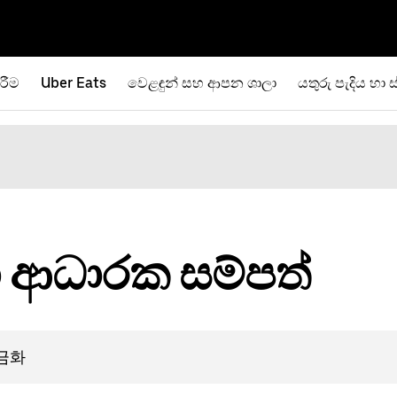
රීම
Uber Eats
වෙළඳුන් සහ ආපන ශාලා
යතුරු පැදිය හා ස
ා ආධාරක සම්පත්