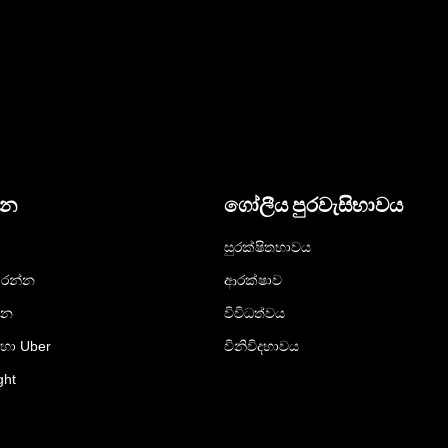
දන
ගෝලීය පුරවැසිභාවය
සුරක්ෂිතභාවය
රන්න
ආරක්ෂාව
්න
විවිධත්වය
ඳහා Uber
විනිවිදභාවය
ght