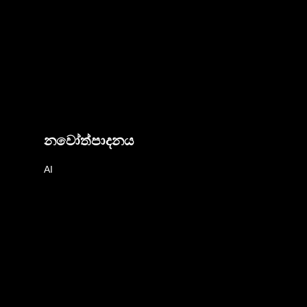
නවෝත්පාදනය
AI