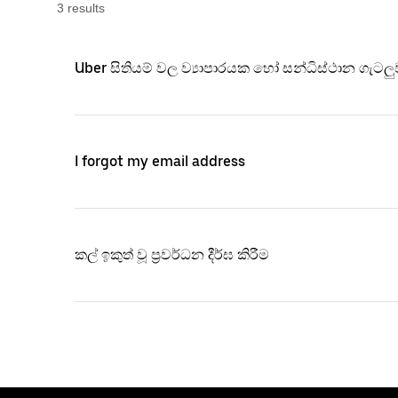
3
result
s
Uber සිතියම් වල ව්‍යාපාරයක හෝ සන්ධිස්ථාන ගැ
I forgot my email address
කල් ඉකුත් වූ ප්‍රවර්ධන දීර්ඝ කිරීම