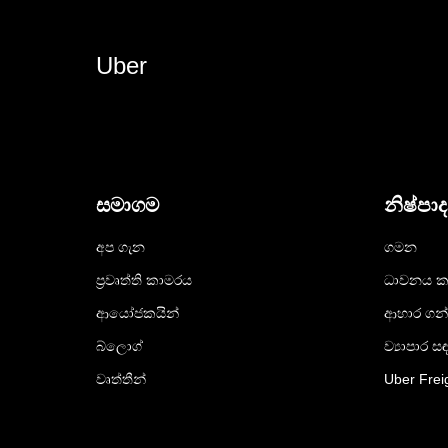
Uber
සමාගම
නිෂ්පා
අප ගැන
ගමන
ප්‍රවෘත්ති කාමරය
ධාවනය ක
ආයෝජකයින්
ආහාර ගන
බ්ලොග්
ව්‍යාපාර ස
වෘත්තීන්
Uber Frei