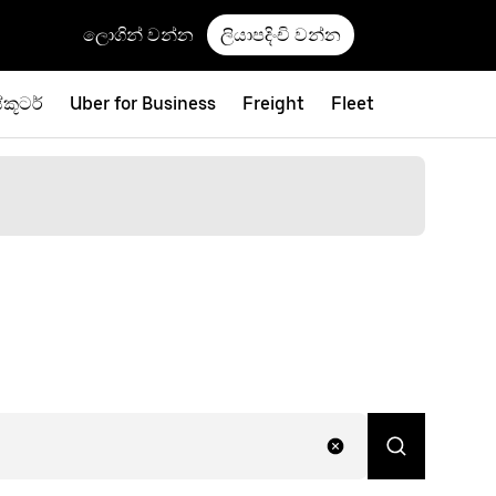
ලොගින් වන්න
ලියාපදිංචි වන්න
්කූටර්
Uber for Business
Freight
Fleet