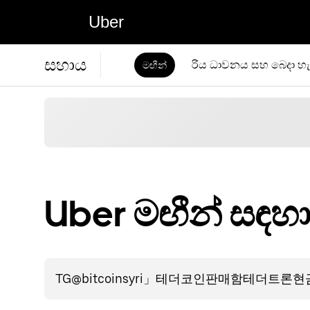
Uber
සහාය
රිය ධාවනය සහ බෙදා හැ
මඟීන්
Uber මඟීන් සඳහ