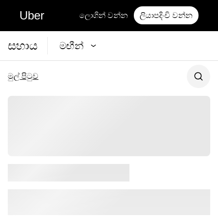
Uber
ලොගින් වන්න
ලියාපදිංචි වන්න
සහාය
මඟීන්
මුල් පිටුව