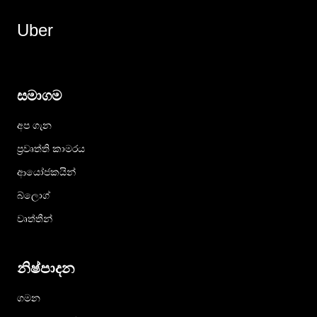
Uber
සමාගම
අප ගැන
ප්‍රවෘත්ති කාමරය
ආයෝජකයින්
බ්ලොග්
වෘත්තීන්
නිෂ්පාදන
ගමන