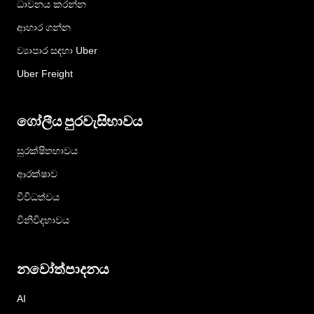
ධාවනය කරන්න
ආහාර ගන්න
ව්‍යාපාර සඳහා Uber
Uber Freight
ගෝලීය පුරවැසිභාවය
සුරක්ෂිතභාවය
ආරක්ෂාව
විවිධත්වය
විනිවිදභාවය
නවෝත්පාදනය
AI