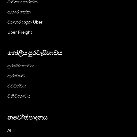
ධාවනය කරන්න
ආහාර ගන්න
ව්‍යාපාර සඳහා Uber
Uber Freight
ගෝලීය පුරවැසිභාවය
සුරක්ෂිතභාවය
ආරක්ෂාව
විවිධත්වය
විනිවිදභාවය
නවෝත්පාදනය
AI