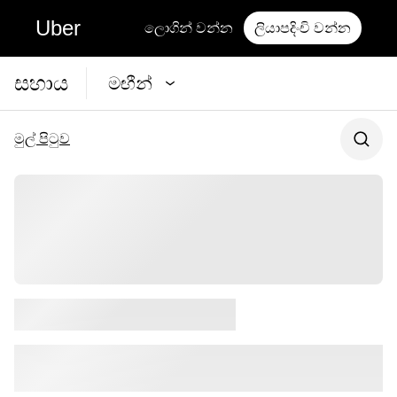
Uber
ලොගින් වන්න
ලියාපදිංචි වන්න
සහාය
මඟීන්
මුල් පිටුව