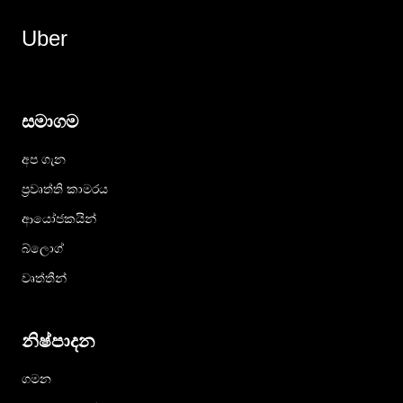
Uber
සමාගම
අප ගැන
ප්‍රවෘත්ති කාමරය
ආයෝජකයින්
බ්ලොග්
වෘත්තීන්
නිෂ්පාදන
ගමන