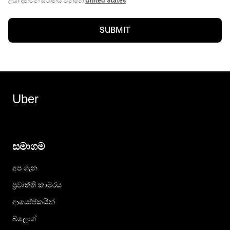
ලියා දන්වන ස්ථානය වන්නේ
United States
SUBMIT
Uber
සමාගම
අප ගැන
ප්‍රවෘත්ති කාමරය
ආයෝජකයින්
බ්ලොග්