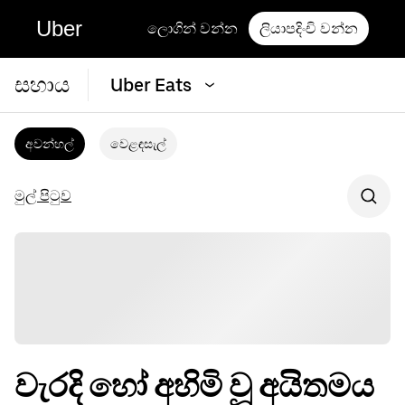
Uber
ලොගින් වන්න
ලියාපදිංචි වන්න
සහාය
Uber Eats
අවන්හල්
වෙළඳසැල්
මුල් පිටුව
වැරදි හෝ අහිමි වූ අයිතමය