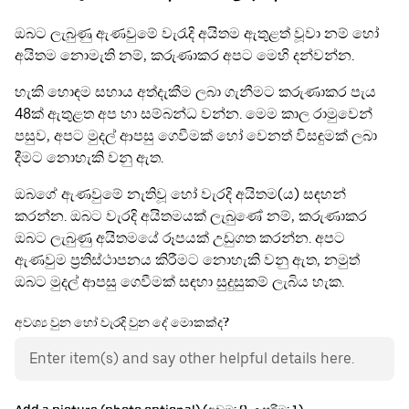
ඔබට ලැබුණු ඇණවුමේ වැරැදි අයිතම ඇතුළත් වූවා නම් හෝ
අයිතම නොමැති නම්, කරුණාකර අපට මෙහි දන්වන්න.
හැකි හොඳම සහාය අත්දැකීම ලබා ගැනීමට කරුණාකර පැය
48ක් ඇතුළත අප හා සම්බන්ධ වන්න. මෙම කාල රාමුවෙන්
පසුව, අපට මුදල් ආපසු ගෙවීමක් හෝ වෙනත් විසඳුමක් ලබා
දීමට නොහැකි වනු ඇත.
ඔබගේ ඇණවුමේ නැතිවූ හෝ වැරදි අයිතම(ය) සඳහන්
කරන්න. ඔබට වැරදි අයිතමයක් ලැබුණේ නම්, කරුණාකර
ඔබට ලැබුණු අයිතමයේ රූපයක් උඩුගත කරන්න. අපට
ඇණවුම ප්‍රතිස්ථාපනය කිරීමට නොහැකි වනු ඇත, නමුත්
ඔබට මුදල් ආපසු ගෙවීමක් සඳහා සුදුසුකම් ලැබිය හැක.
අවශ්‍ය වුන හෝ වැරදි වුන දේ මොකක්ද?