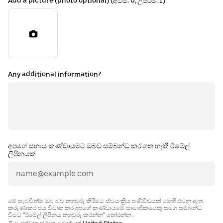
Add a picture (photo optional) (අවම: 0, උපරිම: 1)
Any additional information?
අපගේ සහාය කණ්ඩායමට ඔබව සම්බන්ධ කර ගත හැකි ඊමේල්
ලිපිනයක්
මේ සැබවින්ම ඔබ බව තහවුරු කිරීමට ස්වයංක්‍රීය පණිවිඩයක් මෙහි එවනු ඇත.
කරුණාකර එය විවෘත කර අපගේ කණ්ඩායමේ සාමාජිකයෙකු සමග සම්බන්ධ
වීමට "ඊමේල් ලිපිනය තහවුරු කරන්න" තෝරන්න.