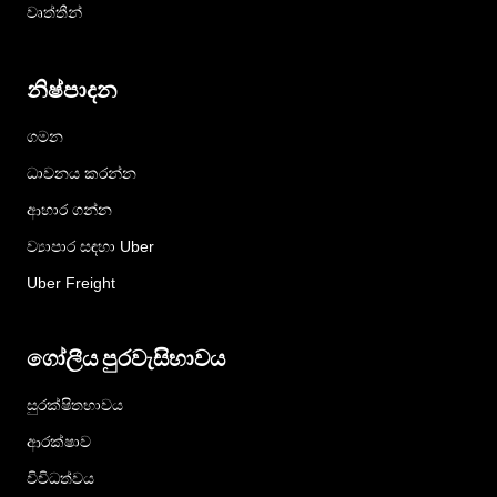
වෘත්තීන්
නිෂ්පාදන
ගමන
ධාවනය කරන්න
ආහාර ගන්න
ව්‍යාපාර සඳහා Uber
Uber Freight
ගෝලීය පුරවැසිභාවය
සුරක්ෂිතභාවය
ආරක්ෂාව
විවිධත්වය