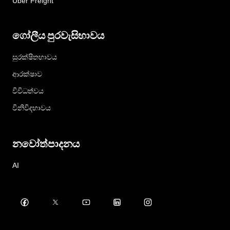
Uber Freight
ගෝලීය පුරවැසිභාවය
සුරක්ෂිතභාවය
ආරක්ෂාව
විවිධත්වය
විනිවිදභාවය
නවෝත්පාදනය
AI