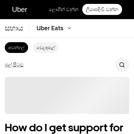
Uber
ලොගින් වන්න
ලියාපදිංචි වන්න
සහාය
Uber Eats
අවන්හල්
වෙළඳසැල්
මුල් පිටුව
How do I get support for