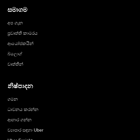
සමාගම
අප ගැන
ප්‍රවෘත්ති කාමරය
ආයෝජකයින්
බ්ලොග්
වෘත්තීන්
නිෂ්පාදන
ගමන
ධාවනය කරන්න
ආහාර ගන්න
ව්‍යාපාර සඳහා Uber