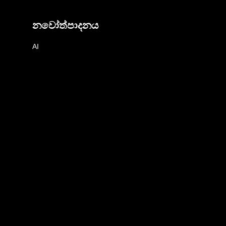
නවෝත්පාදනය
AI