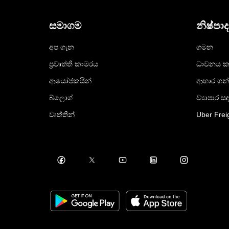
සමාගම
නිෂ්පා
අප ගැන
ගමන
ප්‍රවෘත්ති කාමරය
ධාවනය ක
ආයෝජකයින්
ආහාර ගන
බ්ලොග්
ව්‍යාපාර ස
වෘත්තීන්
Uber Frei