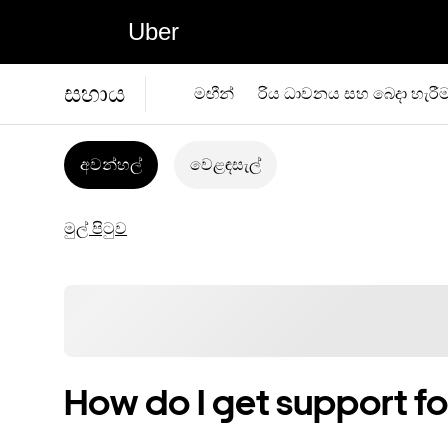
Uber
සහාය
මඟීන්
රිය ධාවනය සහ බෙදා හැරී
අවන්හල්
වෙළඳසැල්
මුල් පිටුව
How do I get support fo