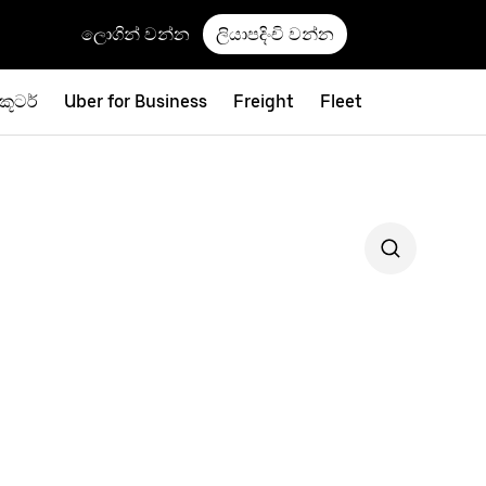
ලොගින් වන්න
ලියාපදිංචි වන්න
්කූටර්
Uber for Business
Freight
Fleet