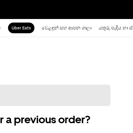
ම
වෙළඳුන් සහ ආපන ශාලා
යතුරු පැදිය හා ස
Uber Eats
r a previous order?