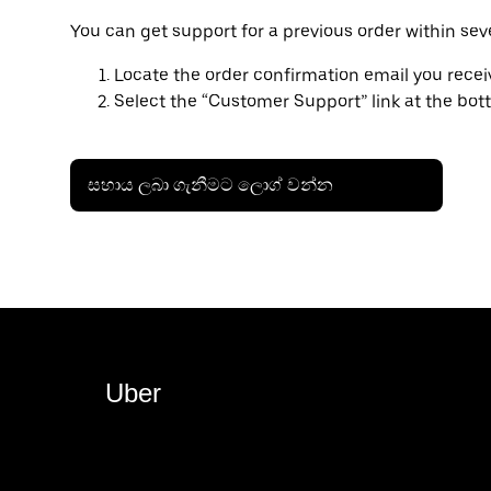
You can get support for a previous order within sev
Locate the order confirmation email you rece
Select the “Customer Support” link at the bot
සහාය ලබා ගැනීමට ලොග් වන්න
Uber