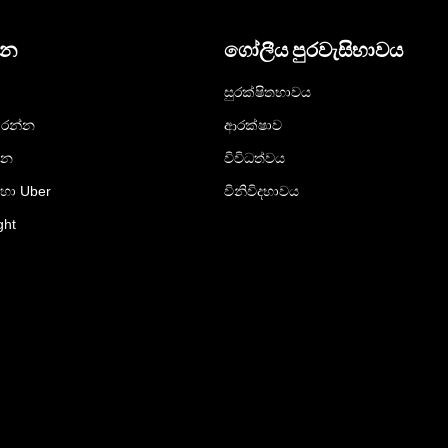
දන
ගෝලීය පුරවැසිභාවය
සුරක්ෂිතභාවය
රන්න
ආරක්ෂාව
්න
විවිධත්වය
ඳහා Uber
විනිවිදභාවය
ght