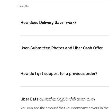
5
result
s
How does Delivery Saver work?
User-Submitted Photos and Uber Cash Offer
How do I get support for a previous order?
Uber Eats ආයතනික වවුචර් නිති අසන පැණ
You can see the amount that your company covers
in
the