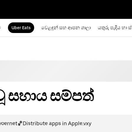
ම
වෙළඳුන් සහ ආපන ශාලා
යතුරු පැදිය හා ස
Uber Eats
වූ සහාය සම්පත්