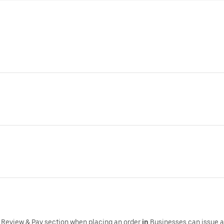
 Review & Pay section when placing an order
in
,Businesses can issue 