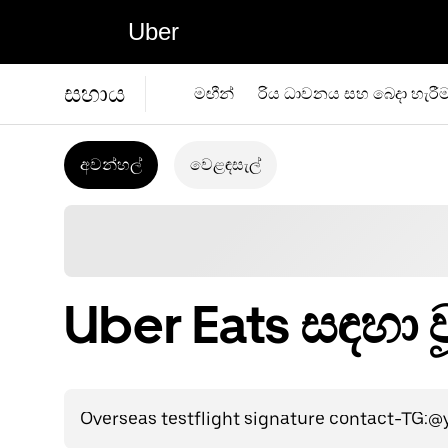
Uber
සහාය
මඟීන්
රිය ධාවනය සහ බෙදා හැරී
අවන්හල්
වෙළඳසැල්
Uber Eats සඳහා 