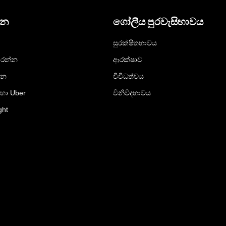
දන
ගෝලීය පුරවැසිභාවය
සුරක්ෂිතභාවය
රන්න
ආරක්ෂාව
්න
විවිධත්වය
ඳහා Uber
විනිවිදභාවය
ght