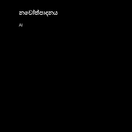
නවෝත්පාදනය
AI