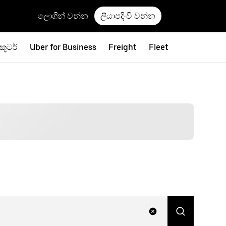
ලොගින් වන්න
ලියාපදිංචි වන්න
්කූටර්
Uber for Business
Freight
Fleet