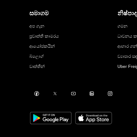
සමාගම
නිෂ්පා
අප ගැන
ගමන
ප්‍රවෘත්ති කාමරය
ධාවනය ක
ආයෝජකයින්
ආහාර ගන
බ්ලොග්
ව්‍යාපාර ස
වෘත්තීන්
Uber Frei