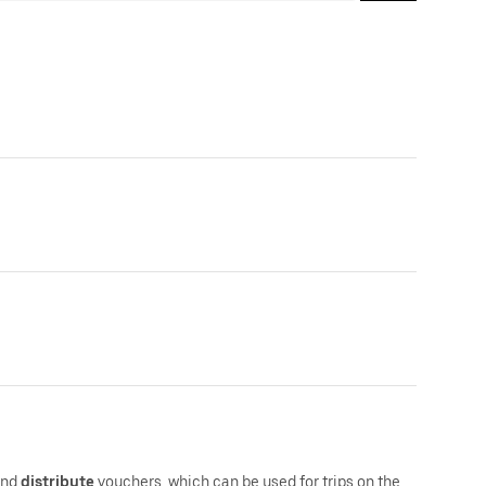
and
distribute
vouchers, which can be used for trips on the