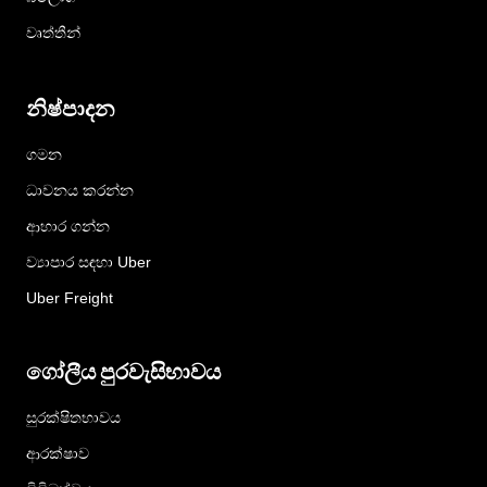
වෘත්තීන්
නිෂ්පාදන
ගමන
ධාවනය කරන්න
ආහාර ගන්න
ව්‍යාපාර සඳහා Uber
Uber Freight
ගෝලීය පුරවැසිභාවය
සුරක්ෂිතභාවය
ආරක්ෂාව