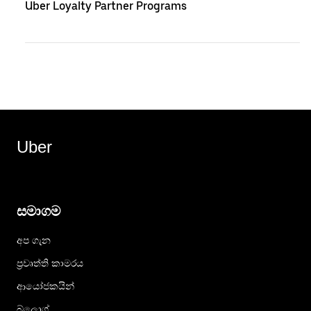
Uber Loyalty Partner Programs
Uber
සමාගම
අප ගැන
ප්‍රවෘත්ති කාමරය
ආයෝජකයින්
බ්ලොග්