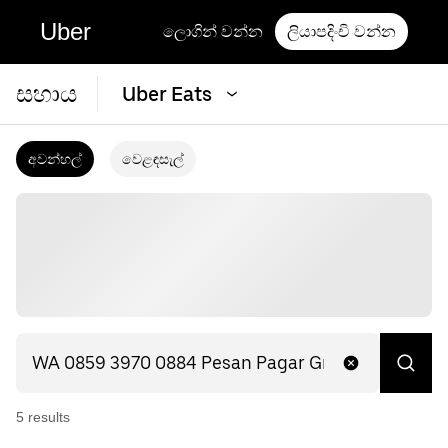
Uber
ලොගින් වන්න
ලියාපදිංචි වන්න
සහාය
Uber Eats
අවන්හල්
වෙළඳසැල්
5
result
s