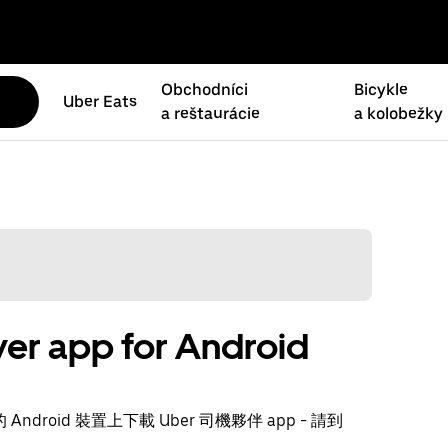
Obchodníci
Bicykle
Uber Eats
a reštaurácie
a kolobežky
er app for Android
ndroid 裝置上下載 Uber 司機夥伴 app - 請到