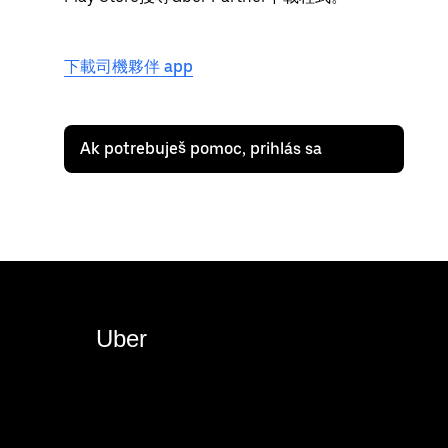
下載司機夥伴 app
Ak potrebuješ pomoc, prihlás sa
Uber