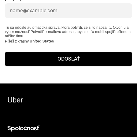
Tu sa odošle automatická správa, ktorá potvrdí, že si to naozaj ty. Otvor ju a
vyber možnosť Potvrdiť e-mailovú adresu, aby sme ťa mohli spojiť s členom
nášho tímu.
Píšeš z krajiny
United States
ODOSLAŤ
Uber
Spoločnosť