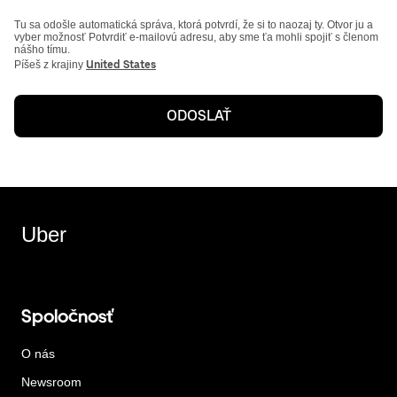
Tu sa odošle automatická správa, ktorá potvrdí, že si to naozaj ty. Otvor ju a
vyber možnosť Potvrdiť e-mailovú adresu, aby sme ťa mohli spojiť s členom
nášho tímu.
Píšeš z krajiny
United States
ODOSLAŤ
Uber
Spoločnosť
O nás
Newsroom