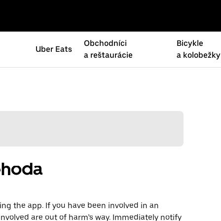
Obchodníci
Bicykle
Uber Eats
a reštaurácie
a kolobežky
ehoda
ng the app. If you have been involved in an
involved are out of harm’s way. Immediately notify