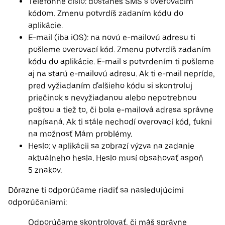
Telefónne číslo: dostaneš SMS s overovacím
kódom. Zmenu potvrdíš zadaním kódu do
aplikácie.
E-mail (iba iOS): na novú e-mailovú adresu ti
pošleme overovací kód. Zmenu potvrdíš zadaním
kódu do aplikácie. E-mail s potvrdením ti pošleme
aj na starú e-mailovú adresu. Ak ti e-mail nepríde,
pred vyžiadaním ďalšieho kódu si skontroluj
priečinok s nevyžiadanou alebo nepotrebnou
poštou a tiež to, či bola e-mailová adresa správne
napísaná. Ak ti stále nechodí overovací kód, ťukni
na možnosť Mám problémy.
Heslo: v aplikácii sa zobrazí výzva na zadanie
aktuálneho hesla. Heslo musí obsahovať aspoň
5 znakov.
Dôrazne ti odporúčame riadiť sa nasledujúcimi
odporúčaniami:
Odporúčame skontrolovať, či máš správne