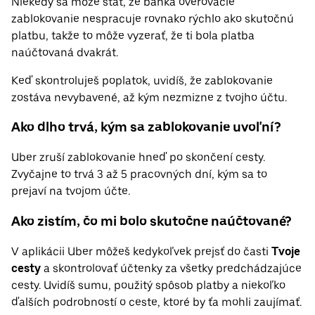
Niekedy sa môže stať, že banka overovacie
zablokovanie nespracuje rovnako rýchlo ako skutočnú
platbu, takže to môže vyzerať, že ti bola platba
naúčtovaná dvakrát.
Keď skontroluješ poplatok, uvidíš, že zablokovanie
zostáva nevybavené, až kým nezmizne z tvojho účtu.
Ako dlho trvá, kým sa zablokovanie uvoľní?
Uber zruší zablokovanie hneď po skončení cesty.
Zvyčajne to trvá 3 až 5 pracovných dní, kým sa to
prejaví na tvojom účte.
Ako zistím, čo mi bolo skutočne naúčtované?
V aplikácii Uber môžeš kedykoľvek prejsť do časti
Tvoje
cesty
a skontrolovať účtenky za všetky predchádzajúce
cesty. Uvidíš sumu, použitý spôsob platby a niekoľko
ďalších podrobností o ceste, ktoré by ťa mohli zaujímať.