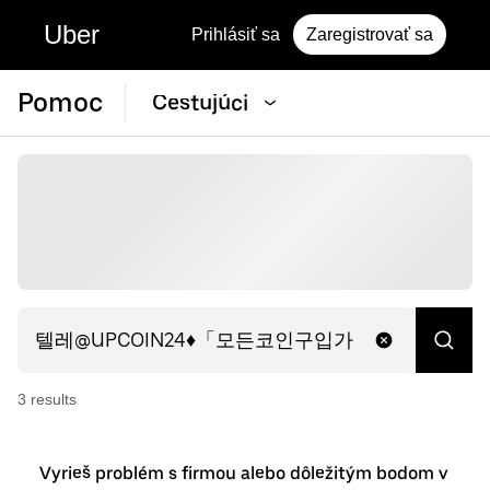
Uber
Prihlásiť sa
Zaregistrovať sa
Pomoc
Cestujúci
3
result
s
Vyrieš problém s firmou alebo dôležitým bodom v