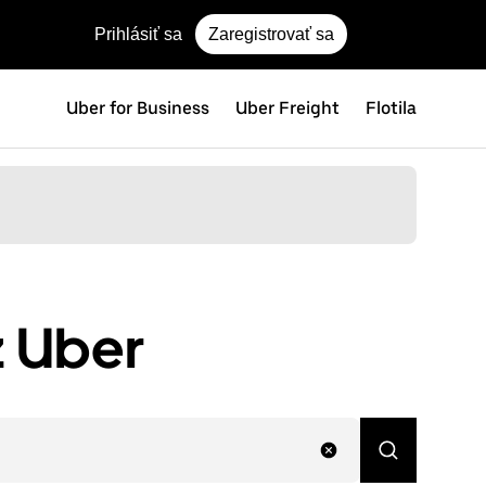
Prihlásiť sa
Zaregistrovať sa
Uber for Business
Uber Freight
Flotila
z Uber