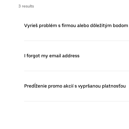
3
result
s
Vyrieš problém s firmou alebo dôležitým bodo
I forgot my email address
Predĺženie promo akcií s vypršanou platnosťou